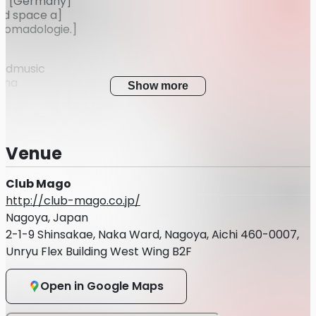
d [Germany]
nd space a]
nomadologie.]
tedmusic
pha
Show more
izu
04
___________________________________
Venue
cted（リフラクテッド）は、ベルリンを拠点に活動するスペイン
ーサーです。
Club Mago
間と瞑想的なグルーヴを特徴とし、Silent Season、Seman
http://club-mago.co.jp/
oup などのレーベルに加え、**DJ Nobu主宰の〈Bitta〉**か
Nagoya, Japan
を集めています。
のレーベル〈Mind Express〉を主宰し、クラブと自然、身
2-1-9 Shinsakae, Naka Ward, Nagoya, Aichi 460-0007,
を往来するような、奥行きのあるテクノを追求しています。
Unryu Flex Building West Wing B2F
canthropus)
___________________________________
Open in Google Maps
ORE/sound space α)