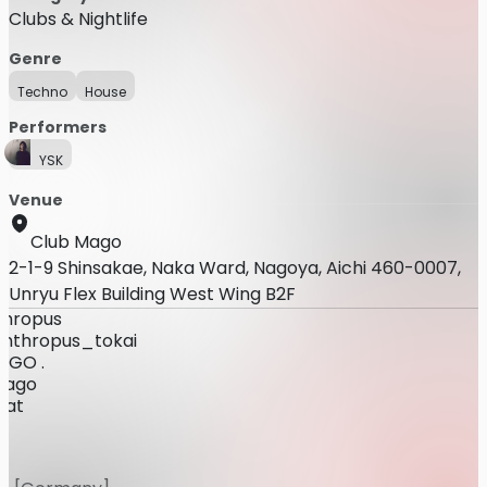
Clubs & Nightlife
Genre
Techno
House
Performers
YSK
Venue
Club Mago
2-1-9 Shinsakae, Naka Ward, Nagoya, Aichi 460-0007,
Unryu Flex Building West Wing B2F
thropus
nthropus_tokai
AGO .
mago
sat