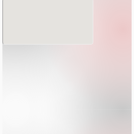
身。
lubから野外Partyへの出演、Säule in Berghain,Ankali
ストラリア、メキシコ、アジア全域へのツアー、そして世界各国の
xリリース。
pace α 主宰。
odcastを運営する"Undulate"
たLabel "EXPLORE"
は多岐に至る。
ルはTechnoを基軸としながら立体的なテクスチャーのサウン
ストーリーを作っていく。
よりOCCAと共にSECTを始動しシーンに新たな一石を投じている
inktr.ee/ysk_explore
___________________________________
00
0yen
00yen